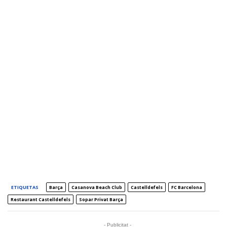
ETIQUETAS
Barça
Casanova Beach Club
Castelldefels
FC Barcelona
Restaurant Castelldefels
Sopar Privat Barça
- Publicitat -