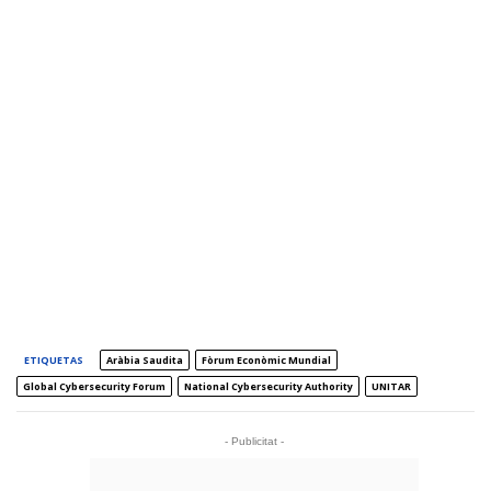
ETIQUETAS
Aràbia Saudita
Fòrum Econòmic Mundial
Global Cybersecurity Forum
National Cybersecurity Authority
UNITAR
- Publicitat -