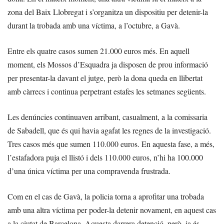
zona del Baix Llobregat i s’organitza un dispositiu per detenir-la
durant la trobada amb una víctima, a l’octubre, a Gavà.
Entre els quatre casos sumen 21.000 euros més. En aquell
moment, els Mossos d’Esquadra ja disposen de prou informació
per presentar-la davant el jutge, però la dona queda en llibertat
amb càrrecs i continua perpetrant estafes les setmanes següents.
Les denúncies continuaven arribant, casualment, a la comissaria
de Sabadell, que és qui havia agafat les regnes de la investigació.
Tres casos més que sumen 110.000 euros. En aquesta fase, a més,
l’estafadora puja el llistó i dels 110.000 euros, n’hi ha 100.000
d’una única víctima per una compravenda frustrada.
Com en el cas de Gavà, la policia torna a aprofitar una trobada
amb una altra víctima per poder-la detenir novament, en aquest cas
a la ciutat de Barcelona. Aquesta darrera detenció, però, ja és