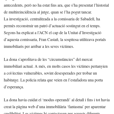
antecedents, però no ha estat fins ara, que s’ha presentat l’historial
de multireincidència al jutge, quan se l’ha pogut tancar.
La investigació, centralitzada a la comissaria de Sabadell, ha
permès reconstruir un patró d’actuació sostingut en el temps.
Segons ha explicat a l’ACN el cap de la Unitat d’Investigació
d’aquesta comissaria, Fran Castañ, la sospitosa utilitzava portals
immobiliaris per arribar a les seves víctimes.
La dona s’aprofitava de les “circumstàncies” del mercat
immobiliari actual. A més, en molts casos les víctimes pertanyien
a col·lectius vulnerables, sovint desesperades per trobar un
habitatge. La policia relata que veien en l’estafadora una porta
d’esperança.
La dona havia cuidat el ‘modus operandi’ al detall i fins i tot havia
creat la pàgina web d’una immobiliària ‘fantasma’ per aparentar
credibilitat. Les víctimes hi contactaven per aquests diferents