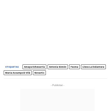
ETIQUETAS
Amaya Echevarría
Antonia Gimón
Fecma
Lleva La Delantera
Maria Assumpció Vilà
Novartis
- Publicitat -