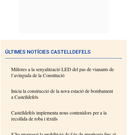
ÚLTIMES NOTÍCIES CASTELLDEFELS
Millores a la senyalització LED del pas de vianants de
l’avinguda de la Constitució
Inicia la construcció de la nova estació de bombament
a Castelldefels
Castelldefels implementa nous contenidors per a la
recollida de roba i tèxtils
S’ha prorrogat la prohibició de l’ús de pirotècnia fins al