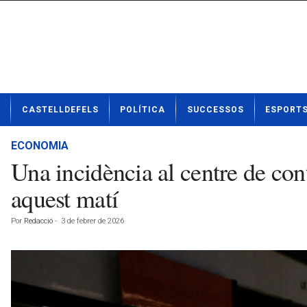
N
CASTELLDEFELS
POLÍTICA
SUCCESSOS
ESPORT
o
t
í
ECONOMIA
c
Una incidència al centre de con
i
e
aquest matí
s
d
Por
Redacció
-
3 de febrer de 2026
e
C
a
s
t
e