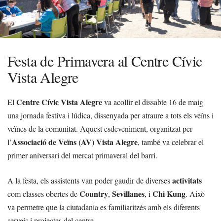
Festa de Primavera al Centre Cívic
Vista Alegre
Centre Cívic Vista Alegre
El
va acollir el dissabte 16 de maig
una jornada festiva i lúdica, dissenyada per atraure a tots els veïns i
veïnes de la comunitat. Aquest esdeveniment, organitzat per
Associació de Veïns (AV) Vista Alegre
l’
, també va celebrar el
primer aniversari del mercat primaveral del barri.
activitats
A la festa, els assistents van poder gaudir de diverses
Country
Sevillanes
Chi Kung
com classes obertes de
,
, i
. Això
va permetre que la ciutadania es familiaritzés amb els diferents
serveis i projectes del centre.