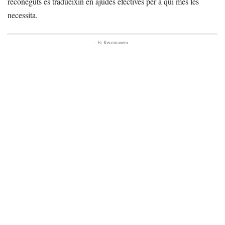
reconeguts es tradueixin en ajudes efectives per a qui més les
necessita.
- Et Recomanem -