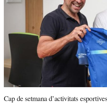
l
l
d
e
f
e
l
s
a
v
u
i
Cap de setmana d’activitats esportives