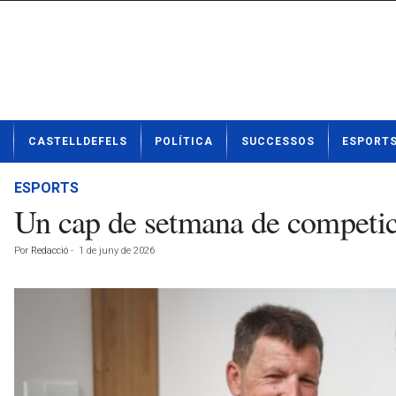
N
CASTELLDEFELS
POLÍTICA
SUCCESSOS
ESPORT
o
t
í
ESPORTS
c
Un cap de setmana de competici
i
e
Por
Redacció
-
1 de juny de 2026
s
d
e
C
a
s
t
e