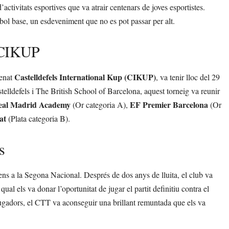
ctivitats esportives que va atrair centenars de joves esportistes.
bol base, un esdeveniment que no es pot passar per alt.
7 CIKUP
Castelldefels International Kup (CIKUP)
menat
, va tenir lloc del 29
telldefels i The British School of Barcelona, aquest torneig va reunir
eal Madrid Academy
EF Premier Barcelona
(Or categoria A),
(Or
at
(Plata categoria B).
s
ens a la Segona Nacional. Després de dos anys de lluita, el club va
qual els va donar l’oportunitat de jugar el partit definitiu contra el
 jugadors, el CTT va aconseguir una brillant remuntada que els va