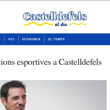
S
OCI
ECONOMIA
EL TEMPS
ons esportives a Castelldefels