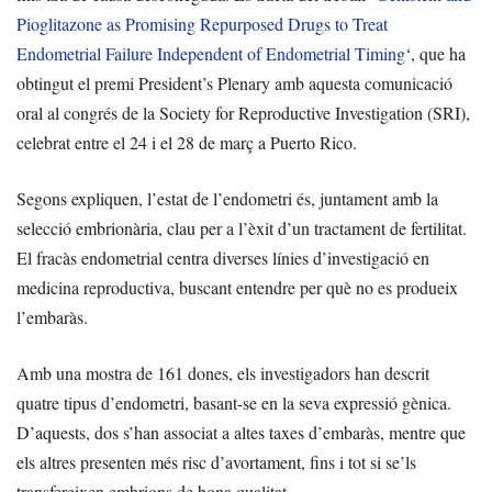
Pioglitazone as Promising Repurposed Drugs to Treat
Endometrial Failure Independent of Endometrial Timing
‘, que ha
obtingut el premi President’s Plenary amb aquesta comunicació
oral al congrés de la Society for Reproductive Investigation (SRI),
celebrat entre el 24 i el 28 de març a Puerto Rico.
Segons expliquen, l’estat de l’endometri és, juntament amb la
selecció embrionària, clau per a l’èxit d’un tractament de fertilitat.
El fracàs endometrial centra diverses línies d’investigació en
medicina reproductiva, buscant entendre per què no es produeix
l’embaràs.
Amb una mostra de 161 dones, els investigadors han descrit
quatre tipus d’endometri, basant-se en la seva expressió gènica.
D’aquests, dos s’han associat a altes taxes d’embaràs, mentre que
els altres presenten més risc d’avortament, fins i tot si se’ls
transfereixen embrions de bona qualitat.