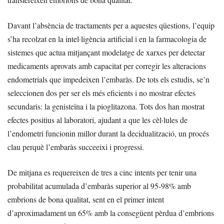
Davant l’absència de tractaments per a aquestes qüestions, l’equip
s’ha recolzat en la intel·ligència artificial i en la farmacologia de
sistemes que actua mitjançant modelatge de xarxes per detectar
medicaments aprovats amb capacitat per corregir les alteracions
endometrials que impedeixen l’embaràs. De tots els estudis, se’n
seleccionen dos per ser els més eficients i no mostrar efectes
secundaris: la genisteïna i la pioglitazona. Tots dos han mostrat
efectes positius al laboratori, ajudant a que les cèl·lules de
l’endometri funcionin millor durant la decidualització, un procés
clau perquè l’embaràs succeeixi i progressi.
De mitjana es requereixen de tres a cinc intents per tenir una
probabilitat acumulada d’embaràs superior al 95-98% amb
embrions de bona qualitat, sent en el primer intent
d’aproximadament un 65% amb la consegüent pèrdua d’embrions