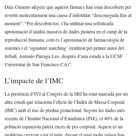
Díaz Gimeno afegeix que aquests fàrmacs han estat descoberts per
revertir molecularment una causa d’infertilitat “desconeguda fins al
moment”: “Per descobrir-los, s’ha utilitzat una sofisticada
aproximació d’anàlisi massiva de dades pionera en el camp de la
reproducció humana, com és l’aproximació de farmacologia de
sistemes i el ‘signature matching’ (realitzat pel primer autor del
treball, Antonio Párraga Leo, després d’una estada a la UCSF
Universitat de San Francisco CA)”.
L’impacte de l’IMC
La presència d’IVI al Congrés de la SRI ha estat marcada per un
altre estudi que relaciona l’efecte de l’Índex de Massa Corporal
(IMC) amb el risc de pèrdua gestacional. Segons les dades més
recents de l’Institut Nacional d’Estadística (INE), el 40% de la
població espanyola pateix excés de pes corporal. Aquest és un
problema creixent a tot el món, davant el qual molts països han