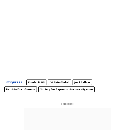
ETIQUETAS
Fundació IVI
IVI RMA Global
José Bellver
Patricia Díaz Gimeno
Society For Reproductive Investigation
- Publicitat -