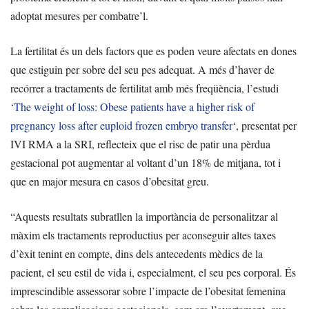
adoptat mesures per combatre’l.
La fertilitat és un dels factors que es poden veure afectats en dones
que estiguin per sobre del seu pes adequat. A més d’haver de
recórrer a tractaments de fertilitat amb més freqüència, l’estudi
‘
The weight of loss: Obese patients have a higher risk of
pregnancy loss after euploid frozen embryo transfer
‘, presentat per
IVI RMA a la SRI, reflecteix que el risc de patir una pèrdua
gestacional pot augmentar al voltant d’un 18% de mitjana, tot i
que en major mesura en casos d’obesitat greu.
“Aquests resultats subratllen la importància de personalitzar al
màxim els tractaments reproductius per aconseguir altes taxes
d’èxit tenint en compte, dins dels antecedents mèdics de la
pacient, el seu estil de vida i, especialment, el seu pes corporal. És
imprescindible assessorar sobre l’impacte de l’obesitat femenina