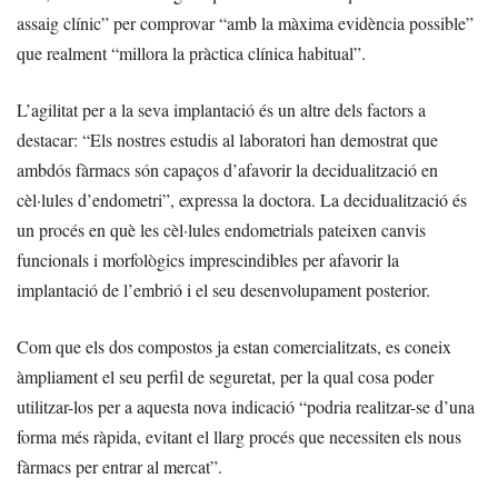
assaig clínic” per comprovar “amb la màxima evidència possible”
que realment “millora la pràctica clínica habitual”.
L’agilitat per a la seva implantació és un altre dels factors a
destacar: “Els nostres estudis al laboratori han demostrat que
ambdós fàrmacs són capaços d’afavorir la decidualització en
cèl·lules d’endometri”, expressa la doctora. La decidualització és
un procés en què les cèl·lules endometrials pateixen canvis
funcionals i morfològics imprescindibles per afavorir la
implantació de l’embrió i el seu desenvolupament posterior.
Com que els dos compostos ja estan comercialitzats, es coneix
àmpliament el seu perfil de seguretat, per la qual cosa poder
utilitzar-los per a aquesta nova indicació “podria realitzar-se d’una
forma més ràpida, evitant el llarg procés que necessiten els nous
fàrmacs per entrar al mercat”.