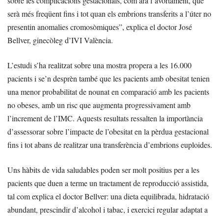
sobre les complicacions gestacionals, com ara l’avortament, que
serà més freqüent fins i tot quan els embrions transferits a l’úter no
presentin anomalies cromosòmiques”, explica el doctor José
Bellver, ginecòleg d’IVI València.
L’estudi s’ha realitzat sobre una mostra propera a les 16.000
pacients i se’n desprèn també que les pacients amb obesitat tenien
una menor probabilitat de nounat en comparació amb les pacients
no obeses, amb un risc que augmenta progressivament amb
l’increment de l’IMC. Aquests resultats ressalten la importància
d’assessorar sobre l’impacte de l’obesitat en la pèrdua gestacional
fins i tot abans de realitzar una transferència d’embrions euploides.
Uns hàbits de vida saludables poden ser molt positius per a les
pacients que duen a terme un tractament de reproducció assistida,
tal com explica el doctor Bellver: una dieta equilibrada, hidratació
abundant, prescindir d’alcohol i tabac, i exercici regular adaptat a