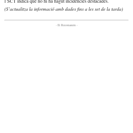
l’SCT indica que no hi ha hagut incidències destacades.
(S’actualitza la informació amb dades fins a les set de la tarda)
- Et Recomanem -