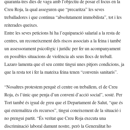
quaranta-tres dies de vaga amb l’objectiu de posar el focus en la
Creu Roja, la qual asseguren que “precaritza” les seves
treballadores i que continua “absolutament immobilista”, tot i les
reiterades queixes.
Entre les seves peticions hi ha l’equiparació salarial a la resta de
centres, un reconeixement dels riscos associats a la feina i també
un assessorament psicològic i jurídic per fer un acompanyament
en possibles situacions de violència als seus llocs de treball.
Lazaro lamenta que el seu centre tingui unes pitjors condicions, ja
que la resta tot i fer la mateixa feina tenen “convenis sanitaris”.
“Nosaltres protestem perquè el centre on treballem, el de Creu
Roja, és l’únic que penja d’un conveni d’acció social”, sosté. Per
Tort també és igual de greu que el Departament de Salut, “que és
qui externalitza els recursos”, tingui coneixement de la situació i
no prengui partit. “És veritat que Creu Roja executa una
discriminació laboral damunt nostre, però la Generalitat ho