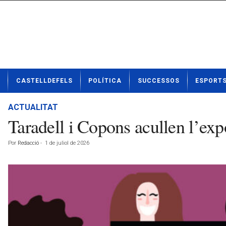
N
CASTELLDEFELS
POLÍTICA
SUCCESSOS
ESPORT
o
t
í
ACTUALITAT
c
Taradell i Copons acullen l’expo
i
e
Por
Redacció
-
1 de juliol de 2026
s
d
e
C
a
s
t
e