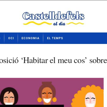
S
OCI
ECONOMIA
EL TEMPS
sició ‘Habitar el meu cos’ sobre 