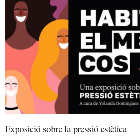
l
l
d
e
f
e
l
s
a
v
u
i
Exposició sobre la pressió estètica