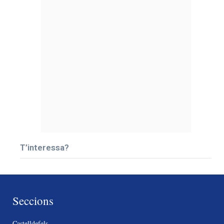
T’interessa?
Seccions
Castelldefels