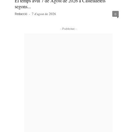
El temps avui 7 de Agost de 2026 a Castelldefels
segons...
-
7 d'agost de 2026
0
Redacció
- Publicitat -