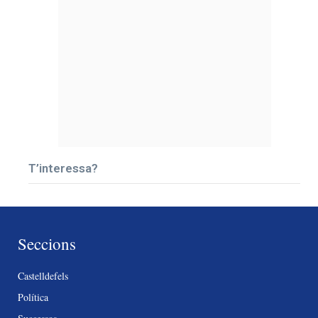
T’interessa?
Seccions
Castelldefels
Política