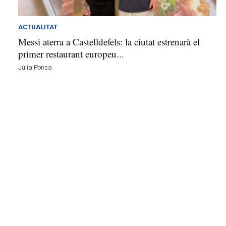
l
l
d
ACTUALITAT
e
Messi aterra a Castelldefels: la ciutat estrenarà el
f
primer restaurant europeu...
e
Júlia Ponsa
l
s
a
v
u
i