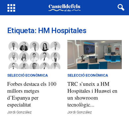
Etiqueta: HM Hospitales
SELECCIÓ ECONÒMICA
SELECCIÓ ECONÒMICA
Forbes destaca els 100
TRC s’uneix a HM
millors metges
Hospitales i Huawei en
d’Espanya per
un showroom
especialitat
tecnològic...
Jordi González
Jordi González