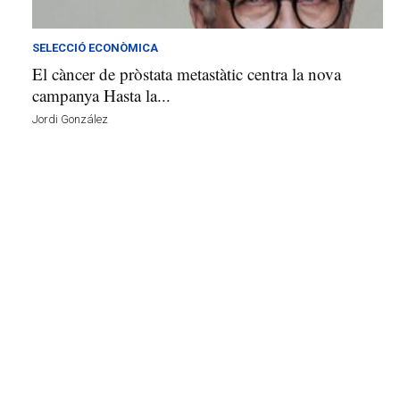
l
l
d
SELECCIÓ ECONÒMICA
e
El càncer de pròstata metastàtic centra la nova
f
campanya Hasta la...
e
Jordi González
l
s
a
v
u
i