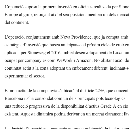
L’operació suposa la primera inversió en oficines realitzada per S
Europe al grup, reforçant així el seu posicionament en un dels merca
del continent.
L’operació, conjuntament amb Nova Providence, que ja compta amb 
estratègia d’inversió que busca anticipar-se al pròxim cicle de creixe
aplicada per Stoneweg el 2016 amb el desenvolupament de Luxa, un d
ocupat per companyies com WeWork i Amazon. No obstant això, des d
continuat actiu a la zona adoptant un enfocament diferent, inclinant-s
experimentar el sector.
El nou actiu de la companyia s’ubicarà al districte 22@, que concent
Barcelona i s’ha consolidat com un dels principals pols tecnològics
una reducció progressiva de la disponibilitat d’actius Grade A en el
existent. Aquesta dinàmica podria derivar en un mercat clarament favo
La decisió d’inversió es fonamenta en una combinació de factors que 