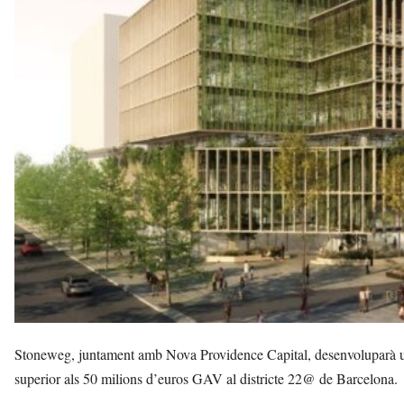
l
l
d
e
f
e
l
s
a
v
u
i
Stoneweg, juntament amb Nova Providence Capital, desenvoluparà u
superior als 50 milions d’euros GAV al districte 22@ de Barcelona.