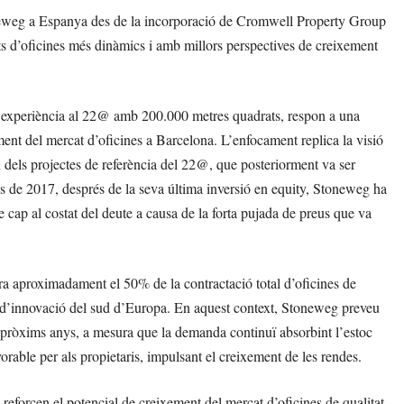
toneweg a Espanya des de la incorporació de Cromwell Property Group
ts d’oficines més dinàmics i amb millors perspectives de creixement
experiència al 22@ amb 200.000 metres quadrats, respon a una
ment del mercat d’oficines a Barcelona. L’enfocament replica la visió
els projectes de referència del 22@, que posteriorment va ser
e 2017, després de la seva última inversió en equity, Stoneweg ha
e cap al costat del deute a causa de la forta pujada de preus que va
ra aproximadament el 50% de la contractació total d’oficines de
 i d’innovació del sud d’Europa. En aquest context, Stoneweg preveu
s pròxims anys, a mesura que la demanda continuï absorbint l’estoc
rable per als propietaris, impulsant el creixement de les rendes.
reforcen el potencial de creixement del mercat d’oficines de qualitat