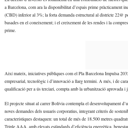
a Barcelona, com ara la disponibilitat d’espais prime pràcticament in
(CBD) inferior al 3%; la forta demanda estructural al districte 22@ 
basades en el coneixement; i el creixement de les rendes i la compress
prime.
Així mateix, iniciatives públiques com el Pla Barcelona Impulsa 2035
empresarial, tecnològic i d’innovació a llarg termini. A més, i de car
qualificació per a ús terciari, compta amb la urbanització aprovada i j
El projecte situat al carrer Bolívia contempla el desenvolupament d’u
noves demandes dels usuaris corporatius, integrant criteris de sostenibili
característiques destaquen: un total de més de 18.500 metres quadrats;
Triple AAA, amb elevats estàndards d’eficiència energètica, benestar 