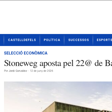
N
CASTELLDEFELS
POLÍTICA
SUCCESSOS
ESPORT
o
t
í
SELECCIÓ ECONÒMICA
c
Stoneweg aposta pel 22@ de Ba
i
e
Por
Jordi González
-
12 de juny de 2026
s
d
e
C
a
s
t
e