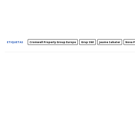
ETIQUETAS
Cromwell Property Group Europe
Grup SWI
Jaume Sabater
Nova P