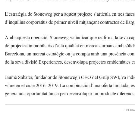
L’estratègia de Stoneweg per a aquest projecte s’articula en tres fas
d’inquilins corporatius de primer nivell mitjançant contractes de llarga
Amb aquesta operació, Stoneweg va indicar que reafirma la seva capaci
de projectes immobiliaris d’alta qualitat en mercats urbans amb sòlid
Barcelona, un mercat estratègic on ja compta amb una presència consoli
de la seva divisió Experiences, desenvolupa projectes emblemàtics 
Jaume Sabater, fundador de Stoneweg i CEO del Grup SWI, va indica
viure en el cicle 2016–2019. La combinació d’una oferta limitada, esc
genera una oportunitat única per desenvolupar un producte diferencia
- Et Re