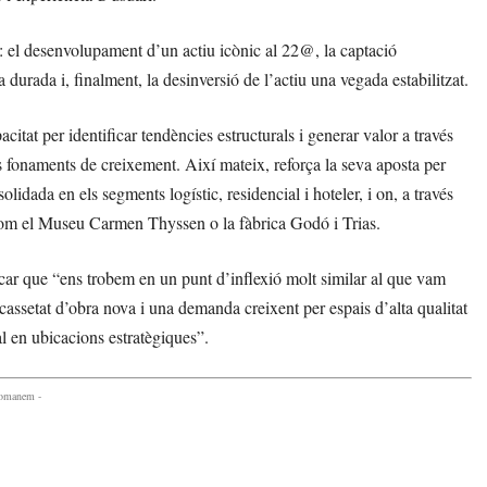
es: el desenvolupament d’un actiu icònic al 22@, la captació
 durada i, finalment, la desinversió de l’actiu una vegada estabilitzat.
tat per identificar tendències estructurals i generar valor a través
s fonaments de creixement. Així mateix, reforça la seva aposta per
dada en els segments logístic, residencial i hoteler, i on, a través
com el Museu Carmen Thyssen o la fàbrica Godó i Trias.
r que “ens trobem en un punt d’inflexió molt similar al que vam
assetat d’obra nova i una demanda creixent per espais d’alta qualitat
l en ubicacions estratègiques”.
comanem -