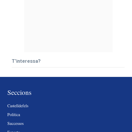
T’interessa?
Seccions
Castelldefels
Política
Successos