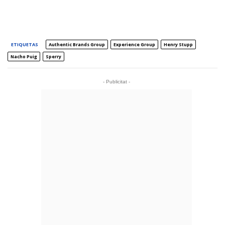
ETIQUETAS
Authentic Brands Group
Experience Group
Henry Stupp
Nacho Puig
Sperry
- Publicitat -