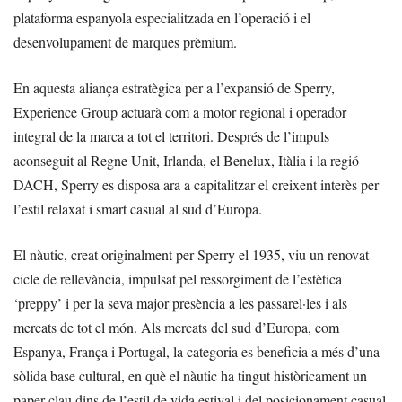
plataforma espanyola especialitzada en l’operació i el
desenvolupament de marques prèmium.
En aquesta aliança estratègica per a l’expansió de Sperry,
Experience Group actuarà com a motor regional i operador
integral de la marca a tot el territori. Després de l’impuls
aconseguit al Regne Unit, Irlanda, el Benelux, Itàlia i la regió
DACH, Sperry es disposa ara a capitalitzar el creixent interès per
l’estil relaxat i smart casual al sud d’Europa.
El nàutic, creat originalment per Sperry el 1935, viu un renovat
cicle de rellevància, impulsat pel ressorgiment de l’estètica
‘preppy’ i per la seva major presència a les passarel·les i als
mercats de tot el món. Als mercats del sud d’Europa, com
Espanya, França i Portugal, la categoria es beneficia a més d’una
sòlida base cultural, en què el nàutic ha tingut històricament un
paper clau dins de l’estil de vida estival i del posicionament casual