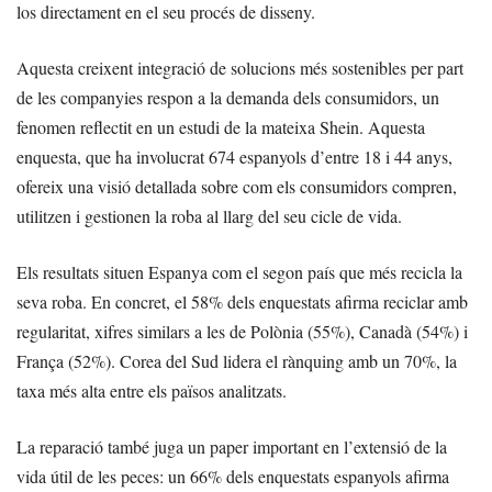
los directament en el seu procés de disseny.
Aquesta creixent integració de solucions més sostenibles per part
de les companyies respon a la demanda dels consumidors, un
fenomen reflectit en un estudi de la mateixa Shein. Aquesta
enquesta, que ha involucrat 674 espanyols d’entre 18 i 44 anys,
ofereix una visió detallada sobre com els consumidors compren,
utilitzen i gestionen la roba al llarg del seu cicle de vida.
Els resultats situen Espanya com el segon país que més recicla la
seva roba. En concret, el 58% dels enquestats afirma reciclar amb
regularitat, xifres similars a les de Polònia (55%), Canadà (54%) i
França (52%). Corea del Sud lidera el rànquing amb un 70%, la
taxa més alta entre els països analitzats.
La reparació també juga un paper important en l’extensió de la
vida útil de les peces: un 66% dels enquestats espanyols afirma