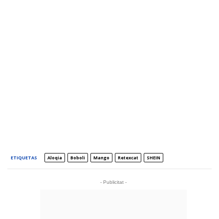
ETIQUETAS
Aloqia
Boboli
Mango
Retexcat
SHEIN
- Publicitat -