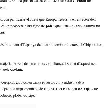
Palau de
 durant 2026, ha pres el càrrec en un acte celebrat al
opea.
arada per liderar el canvi que Europa necessita en el sector dels
projecte estratègic de país
a és un
i que Catalunya vol assumir un
ors.
Chipnation
 més important d’Espanya dedicat als semiconductors, el
,
la majoria de vots dels membres de l’aliança. Davant d’aquest nou
Saxònia
ent amb
.
 europees amb ecosistemes robustos en la indústria dels
Llei Europea de Xips
ls per a la implementació de la nova
, que
oducció global de xips.