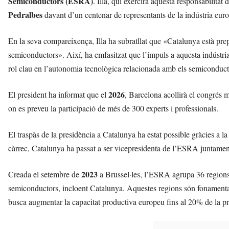
Semiconductors (ESRA)
. Illa, qui exercirà aquesta responsabilitat
l
Pedralbes
davant d’un centenar de representants de la indústria eur
l
d
e
En la seva compareixença, Illa ha subratllat que «Catalunya està prep
f
semiconductors». Així, ha emfasitzat que l’impuls a aquesta indústri
e
rol clau en l’autonomia tecnològica relacionada amb els semiconduct
l
s
a
2026
El president ha informat que el
, Barcelona acollirà el congrés
v
on es preveu la participació de més de 300 experts i professionals.
u
i
El traspàs de la presidència a Catalunya ha estat possible gràcies a 
càrrec, Catalunya ha passat a ser vicepresidenta de l’ESRA juntam
2023
Creada el setembre de
a Brussel·les, l’ESRA agrupa 36 regions
semiconductors, incloent Catalunya. Aquestes regions són fonamenta
busca augmentar la capacitat productiva europeu fins al 20% de la pr