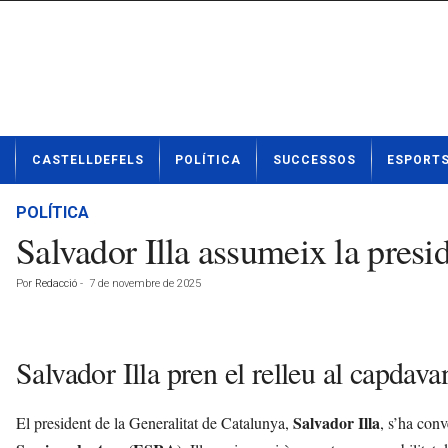
N
CASTELLDEFELS
POLÍTICA
SUCCESSOS
ESPORT
o
t
í
POLÍTICA
c
Salvador Illa assumeix la presi
i
e
Por
Redacció
-
7 de novembre de 2025
s
d
e
C
Salvador Illa pren el relleu al capdav
a
s
t
Salvador Illa
El president de la Generalitat de Catalunya,
, s’ha conv
e