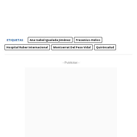
ETIQUETAS
Ana Isabel Igualada Jiménez
Fresenius-Helios
Hospital Ruber Internacional
Montserrat Del Peso Vidal
Quirónsalud
- Publicitat -