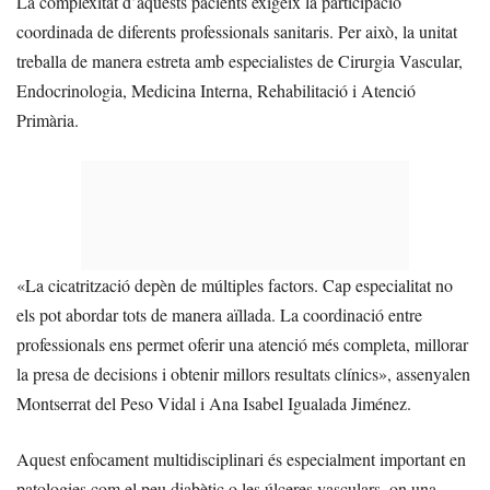
La complexitat d’aquests pacients exigeix la participació
coordinada de diferents professionals sanitaris. Per això, la unitat
treballa de manera estreta amb especialistes de Cirurgia Vascular,
Endocrinologia, Medicina Interna, Rehabilitació i Atenció
Primària.
«La cicatrització depèn de múltiples factors. Cap especialitat no
els pot abordar tots de manera aïllada. La coordinació entre
professionals ens permet oferir una atenció més completa, millorar
la presa de decisions i obtenir millors resultats clínics», assenyalen
Montserrat del Peso Vidal i Ana Isabel Igualada Jiménez.
Aquest enfocament multidisciplinari és especialment important en
patologies com el peu diabètic o les úlceres vasculars, on una