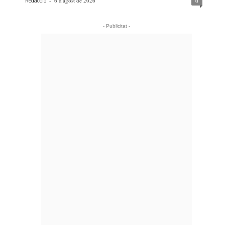
-
6 d'agost de 2026
0
Redacció
- Publicitat -