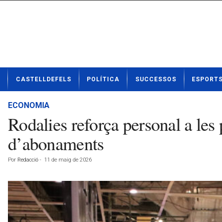
N
CASTELLDEFELS
POLÍTICA
SUCCESSOS
ESPORT
o
t
í
ECONOMIA
c
Rodalies reforça personal a les 
i
e
d’abonaments
s
d
Por
Redacció
-
11 de maig de 2026
e
C
a
s
t
e