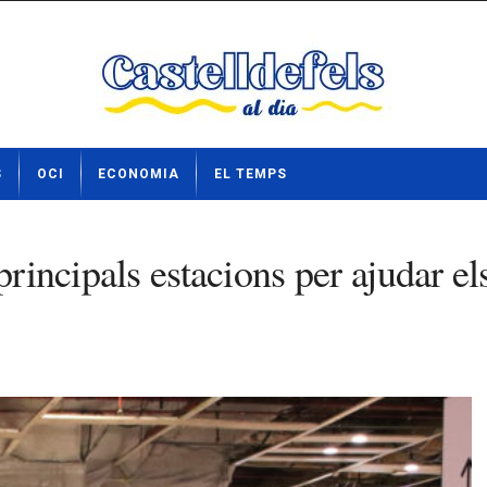
S
OCI
ECONOMIA
EL TEMPS
principals estacions per ajudar e