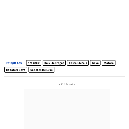
ETIQUETAS
120.000 €
Baix Llobregat
Castelldefels
Gavà
Mataró
Robatori Gavà
Sabates De Luxe
- Publicitat -