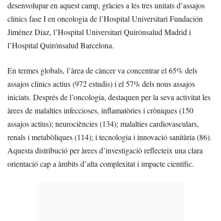
desenvolupar en aquest camp, gràcies a les tres unitats d’assajos
clínics fase I en oncologia de l’Hospital Universitari Fundación
Jiménez Díaz, l’Hospital Universitari Quirónsalud Madrid i
l’Hospital Quirónsalud Barcelona.
En termes globals, l’àrea de càncer va concentrar el 65% dels
assajos clínics actius (972 estudis) i el 57% dels nous assajos
iniciats. Després de l’oncologia, destaquen per la seva activitat les
àrees de malalties infeccioses, inflamatòries i cròniques (150
assajos actius); neurociències (134); malalties cardiovasculars,
renals i metabòliques (114); i tecnologia i innovació sanitària (86).
Aquesta distribució per àrees d’investigació reflecteix una clara
orientació cap a àmbits d’alta complexitat i impacte científic.