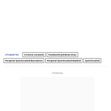
ETIQUETAS
Cristina Caramés
Fundación Jiménez Díaz
Hospital Quirónsalud Barcelona
Hospital Quirónsalud Madrid
Quirónsalud
- Publicitat -