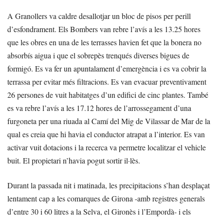
A Granollers va caldre desallotjar un bloc de pisos per perill
d’esfondrament. Els Bombers van rebre l’avís a les 13.25 hores
que les obres en una de les terrasses havien fet que la bonera no
absorbís aigua i que el sobrepès trenqués diverses bigues de
formigó. Es va fer un apuntalament d’emergència i es va cobrir la
terrassa per evitar més filtracions. Es van evacuar preventivament
26 persones de vuit habitatges d’un edifici de cinc plantes. També
es va rebre l’avís a les 17.12 hores de l’arrossegament d’una
furgoneta per una riuada al Camí del Mig de Vilassar de Mar de la
qual es creia que hi havia el conductor atrapat a l’interior. Es van
activar vuit dotacions i la recerca va permetre localitzar el vehicle
buit. El propietari n’havia pogut sortir il·lès.
Durant la passada nit i matinada, les precipitacions s’han desplaçat
lentament cap a les comarques de Girona -amb registres generals
d’entre 30 i 60 litres a la Selva, el Gironès i l’Empordà- i els