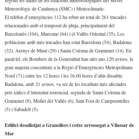
segons les dades de les estacions meteorològiques del Servei
Meteorològic de Catalunya (SMC) i Meteoclimatic.
El telèfon d’emergències 112 ha rebut un total de 261 trucades
relacionades amb el temporal de pluja, principalment del
Barcelonès (104), Maresme (64) i el Vallès Oriental (35). Les
poblacions amb més trucades han estat Barcelona (54), Badalona
(32), Arenys de Munt (29) i Santa Coloma de Gramenet (14). En
paral·lel, els Bombers de la Generalitat han atès uns 120 avisos, la
gran majoria concentrats a la Regió d’Emergències Metropolitana
Nord (71) entre les 12 hores i les 16.00 hores d’ahir dissabte.
Badalona, amb 21 avisos, va ser de les localitats més afectades
pels xàfecs d’intensitat torrencial, seguida de Santa Coloma de
Gramenet (9), Mollet del Vallès (6), Sant Fost de Campsentelles
(5) i Sabadell (5).
Edifici desallotjat a Granollers i cotxe arrossegat a Vilassar de
Mar