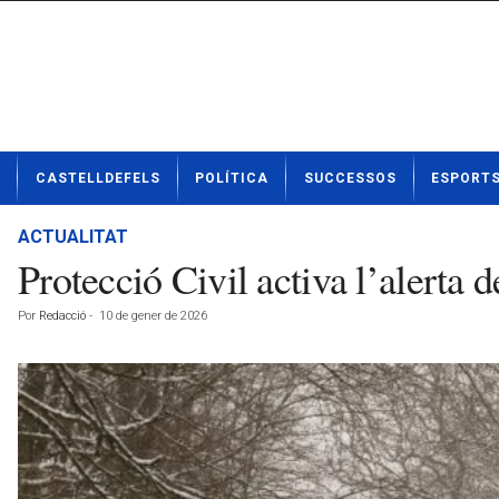
N
CASTELLDEFELS
POLÍTICA
SUCCESSOS
ESPORT
o
t
í
ACTUALITAT
c
Protecció Civil activa l’alerta
i
e
Por
Redacció
-
10 de gener de 2026
s
d
e
C
a
s
t
e