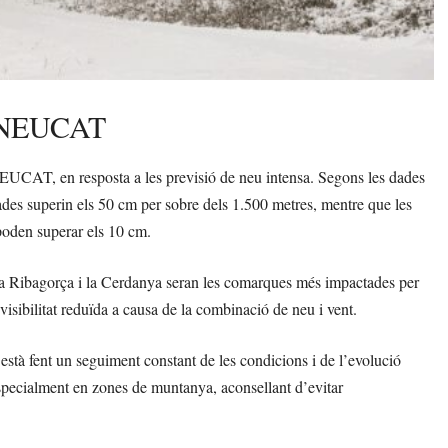
Pla NEUCAT
a NEUCAT, en resposta a les previsió de neu intensa. Segons les dades
es superin els 50 cm per sobre dels 1.500 metres, mentre que les
poden superar els 10 cm.
lta Ribagorça i la Cerdanya seran les comarques més impactades per
isibilitat reduïda a causa de la combinació de neu i vent.
tà fent un seguiment constant de les condicions i de l’evolució
specialment en zones de muntanya, aconsellant d’evitar