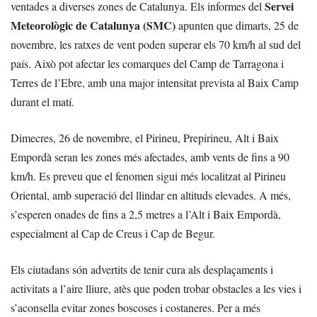
Servei
ventades a diverses zones de Catalunya. Els informes del
Meteorològic de Catalunya (SMC)
apunten que dimarts, 25 de
novembre, les ratxes de vent poden superar els 70 km/h al sud del
país. Això pot afectar les comarques del Camp de Tarragona i
Terres de l’Ebre, amb una major intensitat prevista al Baix Camp
durant el matí.
Dimecres, 26 de novembre, el Pirineu, Prepirineu, Alt i Baix
Empordà seran les zones més afectades, amb vents de fins a 90
km/h. Es preveu que el fenomen sigui més localitzat al Pirineu
Oriental, amb superació del llindar en altituds elevades. A més,
s’esperen onades de fins a 2,5 metres a l’Alt i Baix Empordà,
especialment al Cap de Creus i Cap de Begur.
Els ciutadans són advertits de tenir cura als desplaçaments i
activitats a l’aire lliure, atès que poden trobar obstacles a les vies i
s’aconsella evitar zones boscoses i costaneres. Per a més