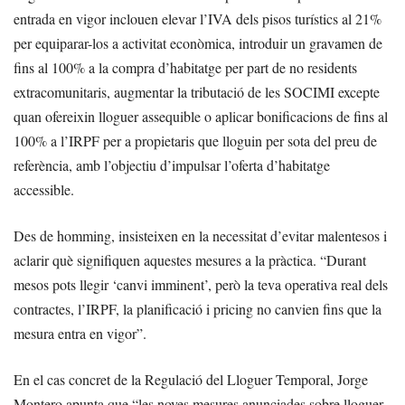
entrada en vigor inclouen elevar l’IVA dels pisos turístics al 21%
per equiparar-los a activitat econòmica, introduir un gravamen de
fins al 100% a la compra d’habitatge per part de no residents
extracomunitaris, augmentar la tributació de les SOCIMI excepte
quan ofereixin lloguer assequible o aplicar bonificacions de fins al
100% a l’IRPF per a propietaris que lloguin per sota del preu de
referència, amb l’objectiu d’impulsar l’oferta d’habitatge
accessible.
Des de homming, insisteixen en la necessitat d’evitar malentesos i
aclarir què signifiquen aquestes mesures a la pràctica. “Durant
mesos pots llegir ‘canvi imminent’, però la teva operativa real dels
contractes, l’IRPF, la planificació i pricing no canvien fins que la
mesura entra en vigor”.
En el cas concret de la Regulació del Lloguer Temporal, Jorge
Montero apunta que “les noves mesures anunciades sobre lloguer