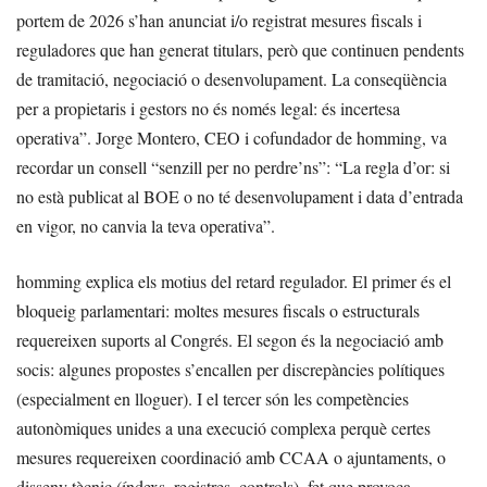
portem de 2026 s’han anunciat i/o registrat mesures fiscals i
reguladores que han generat titulars, però que continuen pendents
de tramitació, negociació o desenvolupament. La conseqüència
per a propietaris i gestors no és només legal: és incertesa
operativa”. Jorge Montero, CEO i cofundador de homming, va
recordar un consell “senzill per no perdre’ns”: “La regla d’or: si
no està publicat al BOE o no té desenvolupament i data d’entrada
en vigor, no canvia la teva operativa”.
homming explica els motius del retard regulador. El primer és el
bloqueig parlamentari: moltes mesures fiscals o estructurals
requereixen suports al Congrés. El segon és la negociació amb
socis: algunes propostes s’encallen per discrepàncies polítiques
(especialment en lloguer). I el tercer són les competències
autonòmiques unides a una execució complexa perquè certes
mesures requereixen coordinació amb CCAA o ajuntaments, o
disseny tècnic (índexs, registres, controls), fet que provoca