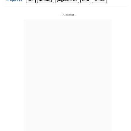
ETIQUETAS
BOE
Homming
Jorge Montero
PSOE
SOCIMI
- Publicitat -