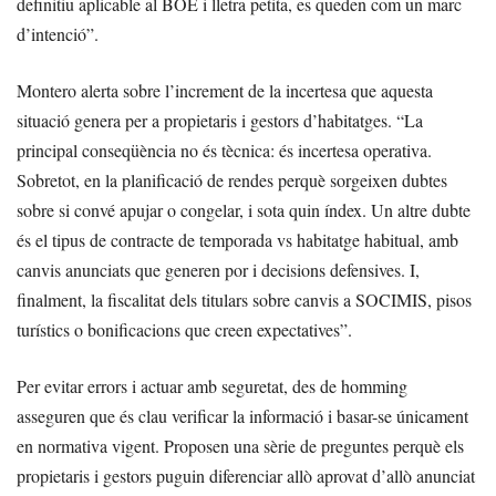
definitiu aplicable al BOE i lletra petita, es queden com un marc
d’intenció”.
Montero alerta sobre l’increment de la incertesa que aquesta
situació genera per a propietaris i gestors d’habitatges. “La
principal conseqüència no és tècnica: és incertesa operativa.
Sobretot, en la planificació de rendes perquè sorgeixen dubtes
sobre si convé apujar o congelar, i sota quin índex. Un altre dubte
és el tipus de contracte de temporada vs habitatge habitual, amb
canvis anunciats que generen por i decisions defensives. I,
finalment, la fiscalitat dels titulars sobre canvis a SOCIMIS, pisos
turístics o bonificacions que creen expectatives”.
Per evitar errors i actuar amb seguretat, des de homming
asseguren que és clau verificar la informació i basar-se únicament
en normativa vigent. Proposen una sèrie de preguntes perquè els
propietaris i gestors puguin diferenciar allò aprovat d’allò anunciat