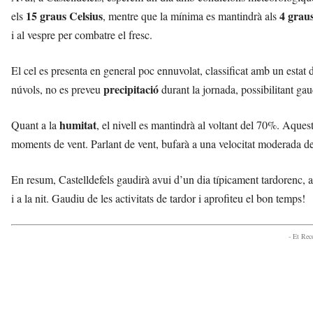
l
15 graus Celsius
4 graus
els
, mentre que la mínima es mantindrà als
l
i al vespre per combatre el fresc.
d
e
f
El cel es presenta en general poc ennuvolat, classificat amb un estat
e
precipitació
núvols, no es preveu
durant la jornada, possibilitant gaud
l
s
humitat
Quant a la
, el nivell es mantindrà al voltant del 70%. Aque
a
v
moments de vent. Parlant de vent, bufarà a una velocitat moderada d
u
i
En resum, Castelldefels gaudirà avui d’un dia típicament tardorenc,
i a la nit. Gaudiu de les activitats de tardor i aprofiteu el bon temps!
- Et Re