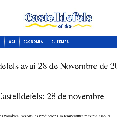
S
OCI
ECONOMIA
EL TEMPS
defels avui 28 de Novembre de 2
Castelldefels: 28 de novembre
s variables. Segons les prediccions, la temperatura màxima assolirà