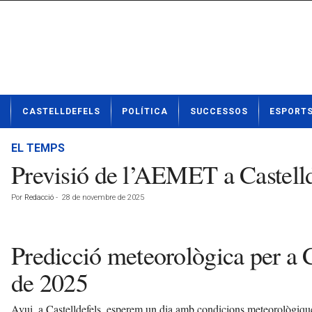
N
CASTELLDEFELS
POLÍTICA
SUCCESSOS
ESPORT
o
t
í
EL TEMPS
c
Previsió de l’AEMET a Castell
i
e
Por
Redacció
-
28 de novembre de 2025
s
d
e
Predicció meteorològica per a 
C
a
de 2025
s
t
e
Avui, a Castelldefels, esperem un dia amb condicions meteorològique