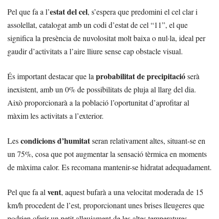
estat del cel
Pel que fa a l’
, s’espera que predomini el cel clar i
assolellat, catalogat amb un codi d’estat de cel “11”, el que
significa la presència de nuvolositat molt baixa o nul·la, ideal per
gaudir d’activitats a l’aire lliure sense cap obstacle visual.
probabilitat de precipitació
És important destacar que la
serà
inexistent, amb un 0% de possibilitats de pluja al llarg del dia.
Això proporcionarà a la població l’oportunitat d’aprofitar al
màxim les activitats a l’exterior.
condicions d’humitat
Les
seran relativament altes, situant-se en
un 75%, cosa que pot augmentar la sensació tèrmica en moments
de màxima calor. Es recomana mantenir-se hidratat adequadament.
vent
Pel que fa al
, aquest bufarà a una velocitat moderada de 15
km/h procedent de l’est, proporcionant unes brises lleugeres que
podrien oferir un petit alleujament de les altes temperatures.