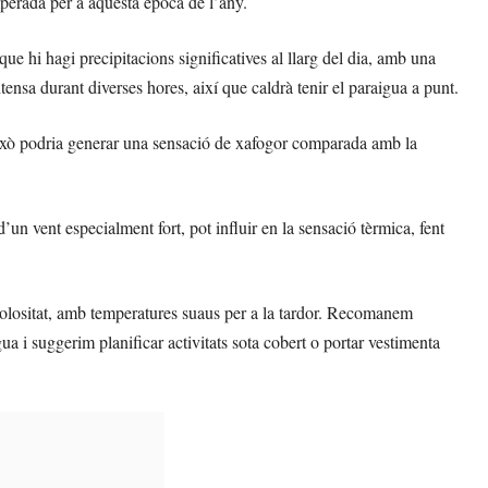
perada per a aquesta època de l’any.
que hi hagi precipitacions significatives al llarg del dia, amb una
ensa durant diverses hores, així que caldrà tenir el paraigua a punt.
ixò podria generar una sensació de xafogor comparada amb la
 d’un vent especialment fort, pot influir en la sensació tèrmica, fent
uvolositat, amb temperatures suaus per a la tardor. Recomanem
ua i suggerim planificar activitats sota cobert o portar vestimenta