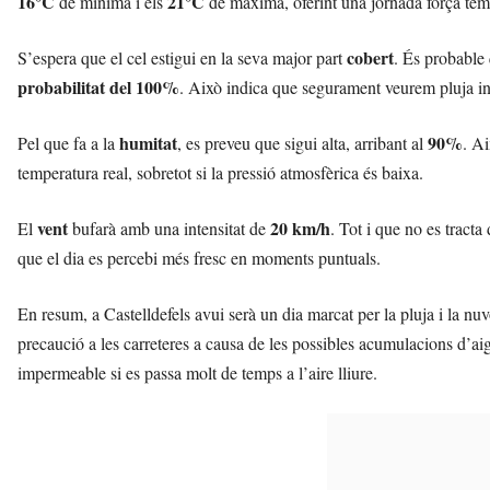
16°C
21°C
de mínima i els
de màxima, oferint una jornada força tem
l
l
cobert
S’espera que el cel estigui en la seva major part
. És probable 
d
e
probabilitat del 100%
. Això indica que segurament veurem pluja int
f
e
humitat
90%
Pel que fa a la
, es preveu que sigui alta, arribant al
. A
l
temperatura real, sobretot si la pressió atmosfèrica és baixa.
s
a
v
vent
20 km/h
El
bufarà amb una intensitat de
. Tot i que no es tracta
u
que el dia es percebi més fresc en moments puntuals.
i
En resum, a Castelldefels avui serà un dia marcat per la pluja i la n
precaució a les carreteres a causa de les possibles acumulacions d’aig
impermeable si es passa molt de temps a l’aire lliure.