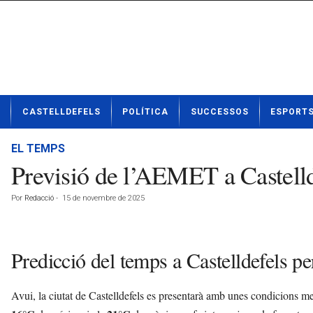
N
CASTELLDEFELS
POLÍTICA
SUCCESSOS
ESPORT
o
t
í
EL TEMPS
c
Previsió de l’AEMET a Castell
i
e
Por
Redacció
-
15 de novembre de 2025
s
d
e
C
Predicció del temps a Castelldefels p
a
s
t
Avui, la ciutat de Castelldefels es presentarà amb unes condicions m
e