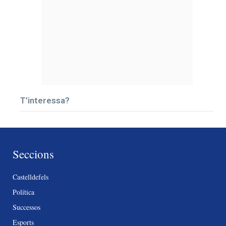
T’interessa?
Seccions
Castelldefels
Política
Successos
Esports