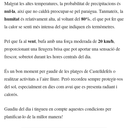
Malgrat les altes temperatures, la probabilitat de precipitacions és
nul·la
, així que no caldrà preocupar-se pel paraigua. Tanmateix, la
humitat
80%
és relativament alta, al voltant del
, el que pot fer que
la calor se senti més intensa del que indiquen els termòmetres.
vent
20 km/h
Pel que fa al
, bufa amb una força moderada de
,
proporcionant una lleugera brisa que pot aportar una sensació de
frescor, sobretot durant les hores centrals del dia.
És un bon moment per gaudir de les platges de Castelldefels o
realitzar activitats a l’aire lliure. Però recordeu sempre protegir-vos
del sol, especialment en dies com avui que es presenta radiant i
calorós.
Gaudiu del dia i tingueu en compte aquestes condicions per
planificar-lo de la millor manera!