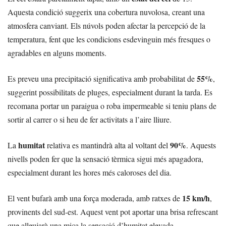
Aquesta condició suggerix una cobertura nuvolosa, creant una
atmosfera canviant. Els núvols poden afectar la percepció de la
temperatura, fent que les condicions esdevinguin més fresques o
agradables en alguns moments.
55%
Es preveu una precipitació significativa amb probabilitat de
,
suggerint possibilitats de pluges, especialment durant la tarda. Es
recomana portar un paraigua o roba impermeable si teniu plans de
sortir al carrer o si heu de fer activitats a l’aire lliure.
humitat
90%
La
relativa es mantindrà alta al voltant del
. Aquests
nivells poden fer que la sensació tèrmica sigui més apagadora,
especialment durant les hores més caloroses del dia.
15 km/h
El vent bufarà amb una força moderada, amb ratxes de
,
provinents del sud-est. Aquest vent pot aportar una brisa refrescant
que alleujarà una mica la sensació d’humitat elevada.