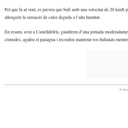
Pel que fa al vent, es preveu que bufi amb una velocitat de 20 km/h p
alleugerir la sensació de calor deguda a l’alta humitat.
En resum, avui a Castelldefels, gaudirem d’una jornada moderadament
còmodes, agafeu el paraigua i recordeu mantenir-vos hidratats mentre f
- Et Re