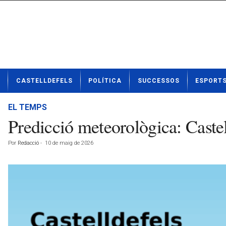
N
CASTELLDEFELS
POLÍTICA
SUCCESSOS
ESPORT
o
t
í
EL TEMPS
c
Predicció meteorològica: Caste
i
e
Por
Redacció
-
10 de maig de 2026
s
d
e
C
a
s
t
e