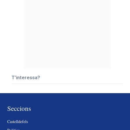
T’interessa?
Seccions
Castelldefels