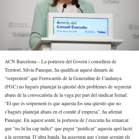
ACN Barcelona – La portaveu del Govern i consellera de
Territori, Sílvia Paneque, ha qualificat aquest dimarts de
“sorprenent” que Ferrocarrils de la Generalitat de Catalunya
(FGC) no hagués plantejat la qüestió dels problemes de seguretat
abans de la convocatòria de la vaga per part del sindicat Semaf.
“El que és sorprenent és que aquesta fos una qüestió que no
s’hagués plantejat abans en el comitè d’empresa”, ha afirmat
Paneque. En aquest sentit, la portaveu de l’executiu ha remarcat
que “no hi ha cap indici” que pugui “justificar” aquesta apel·lació
a la seguretat. D’altra banda, ha assegurat que s’estan seguint els