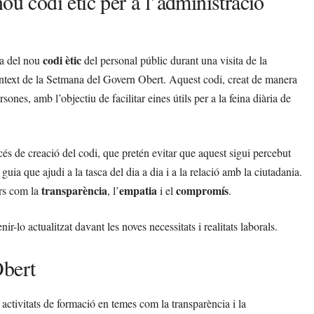
ou codi ètic per a l’administració
codi ètic
ia del nou
del personal públic durant una visita de la
ntext de la Setmana del Govern Obert. Aquest codi, creat de manera
nes, amb l’objectiu de facilitar eines útils per a la feina diària de
és de creació del codi, que pretén evitar que aquest sigui percebut
ia que ajudi a la tasca del dia a dia i a la relació amb la ciutadania.
transparència
empatia
compromís
ors com la
, l’
i el
.
ir-lo actualitzat davant les noves necessitats i realitats laborals.
Obert
 activitats de formació en temes com la transparència i la