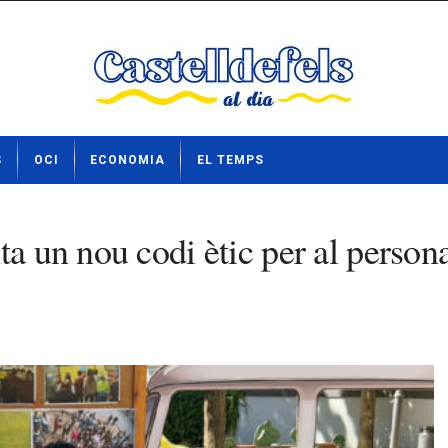
S
OCI
ECONOMIA
EL TEMPS
a un nou codi ètic per al persona