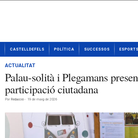
N
CASTELLDEFELS
POLÍTICA
SUCCESSOS
ESPORT
o
t
í
ACTUALITAT
c
Palau-solità i Plegamans present
i
e
participació ciutadana
s
d
Por
Redacció
-
19 de maig de 2026
e
C
a
s
t
e