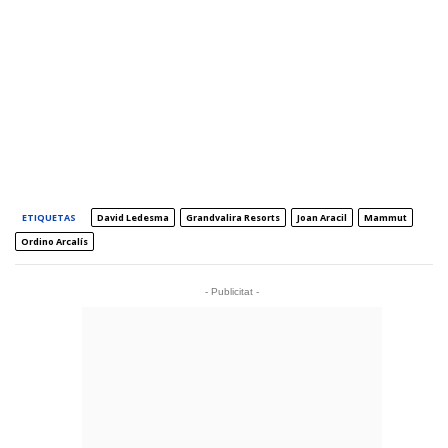
ETIQUETAS
David Ledesma
Grandvalira Resorts
Joan Aracil
Mammut
Ordino Arcalís
- Publicitat -