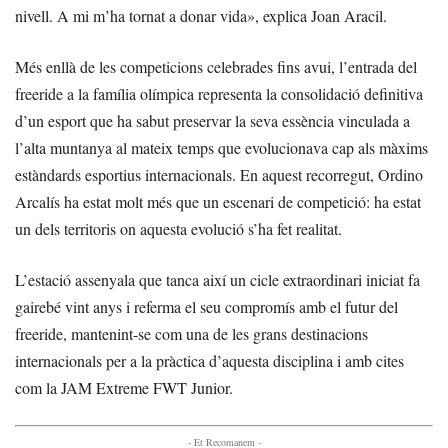
nivell. A mi m’ha tornat a donar vida», explica Joan Aracil.
Més enllà de les competicions celebrades fins avui, l’entrada del
freeride a la família olímpica representa la consolidació definitiva
d’un esport que ha sabut preservar la seva essència vinculada a
l’alta muntanya al mateix temps que evolucionava cap als màxims
estàndards esportius internacionals. En aquest recorregut, Ordino
Arcalís ha estat molt més que un escenari de competició: ha estat
un dels territoris on aquesta evolució s’ha fet realitat.
L’estació assenyala que tanca així un cicle extraordinari iniciat fa
gairebé vint anys i referma el seu compromís amb el futur del
freeride, mantenint-se com una de les grans destinacions
internacionals per a la pràctica d’aquesta disciplina i amb cites
com la JAM Extreme FWT Junior.
- Et Recomanem -