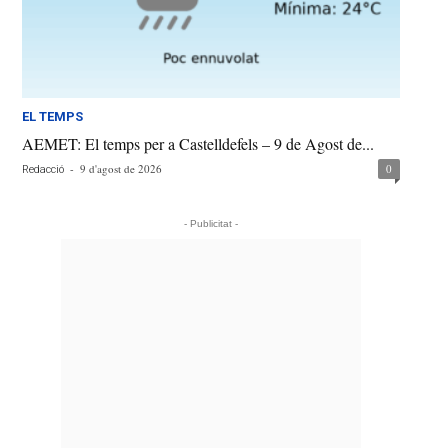
EL TEMPS
AEMET: El temps per a Castelldefels – 9 de Agost de...
-
9 d'agost de 2026
0
Redacció
- Publicitat -