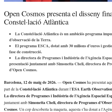
Open Cosmos presenta el disseny final 
Constel·lació Atlàntica
La Constel·lació Atlàntica és un ambiciós programa impul
d’observació de la Terra.
El programa ESCA, dotat amb 30 milions d’euros i gestio
fase de construcció.
La directora de Programes i Indústria de l’Agència Espac
presentació juntament amb Simonetta Cheli, directora de P
d’Open Cosmos.
Barcelona, 12 de maig de 2026.
Open Cosmos
—
ha presentat aq
Constel·lació Atlàntica
ESA Earth Observatio
part de la
durant l’
La directora de Programes i Indústria de l’Agència Espacial Es
Simonetta Cheli, directora de Programes d’Obser
juntament amb
Cosmos
. Un cop descoberta la maqueta, aquesta s’ha donat a l’Agèn