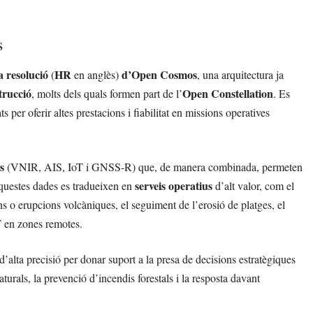
s
a resolució
HR
d’Open Cosmos
(
en anglès)
, una arquitectura ja
trucció
Open Constellation
, molts dels quals formen part de l’
. Es
ts per oferir altes prestacions i fiabilitat en missions operatives
s
(VNIR, AIS, IoT i GNSS-R) que, de manera combinada, permeten
serveis operatius
 Aquestes dades es tradueixen en
d’alt valor, com el
ns o erupcions volcàniques, el seguiment de l’erosió de platges, el
T en zones remotes.
alta precisió per donar suport a la presa de decisions estratègiques
turals, la prevenció d’incendis forestals i la resposta davant