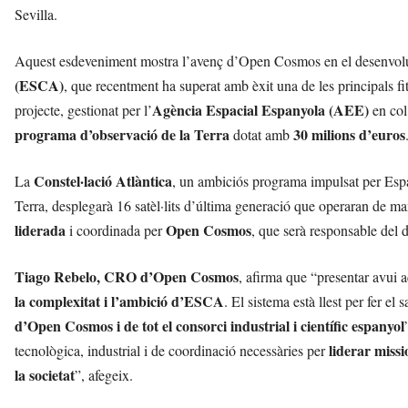
Sevilla.
Aquest esdeveniment mostra l’avenç d’Open Cosmos en el desenvol
(ESCA)
, que recentment ha superat amb èxit una de les principals fi
Agència Espacial Espanyola (AEE)
projecte, gestionat per l’
en col
programa d’observació de la Terra
30 milions d’euros
dotat amb
Constel·lació Atlàntica
La
, un ambiciós programa impulsat per Espan
Terra, desplegarà 16 satèl·lits d’última generació que operaran de m
liderada
Open Cosmos
i coordinada per
, que serà responsable del d
Tiago Rebelo, CRO d’Open Cosmos
, afirma que “presentar avui aq
la complexitat i l’ambició d’ESCA
. El sistema està llest per fer el 
d’Open Cosmos i de tot el consorci industrial i científic espanyol
liderar miss
tecnològica, industrial i de coordinació necessàries per
la societat
”, afegeix.