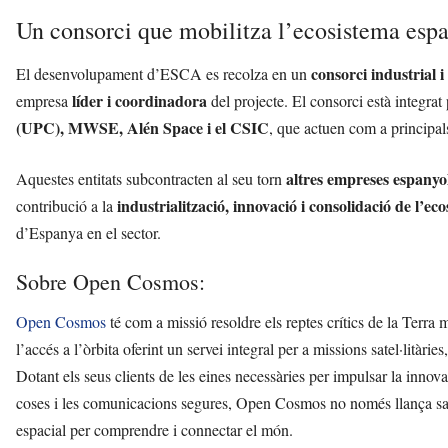
Un consorci que mobilitza l’ecosistema espa
consorci industrial i
El desenvolupament d’ESCA es recolza en un
líder i coordinadora
empresa
del projecte. El consorci està integrat
(UPC), MWSE, Alén Space i el CSIC
, que actuen com a principals
altres empreses espanyo
Aquestes entitats subcontracten al seu torn
industrialització, innovació i consolidació de l’ec
contribució a la
d’Espanya en el sector.
Sobre Open Cosmos:
Open Cosmos
té com a missió resoldre els reptes crítics de la Terra m
l’accés a l’òrbita oferint un servei integral per a missions satel·litàrie
Dotant els seus clients de les eines necessàries per impulsar la innovac
coses i les comunicacions segures, Open Cosmos no només llança satèl
espacial per comprendre i connectar el món.