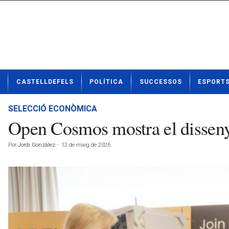
N
CASTELLDEFELS
POLÍTICA
SUCCESSOS
ESPORT
o
t
í
SELECCIÓ ECONÒMICA
c
Open Cosmos mostra el disseny 
i
e
Por
Jordi González
-
12 de maig de 2026
s
d
e
C
a
s
t
e