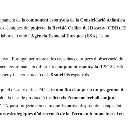
component espanyola
Constel·lació Atlàntica
upament de la
de la
Revisió Crítica del Disseny (CDR)
tes tècniques del projecte, la
. El
Agència Espacial Europea (ESA)
·laboració amb l’
, és un
.
ya i Portugal per reforçar les capacitats europees d’observació de la
component espanyola
anera coordinada en òrbita. La
(ESCA) està
8 satèl·lits
isseny i la construcció dels
espanyols.
és una fita clau per a un programa de
uí el disseny dels satèl·lits
reflecteix l’enorme treball conjunt
salt a la fase de producció i
Espanya
”. “Aquest projecte demostra que
disposa de la capacitat
ions estratègiques d’observació de la Terra amb impacte real en