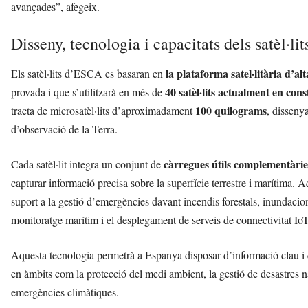
avançades”, afegeix.
Disseny, tecnologia i capacitats dels satèl·lit
la plataforma satel·litària d’alt
Els satèl·lits d’ESCA es basaran en
40 satèl·lits actualment en cons
provada i que s’utilitzarà en més de
100 quilograms
tracta de microsatèl·lits d’aproximadament
, dissenya
d’observació de la Terra.
càrregues útils complementàrie
Cada satèl·lit integra un conjunt de
capturar informació precisa sobre la superfície terrestre i marítima.
suport a la gestió d’emergències davant incendis forestals, inundacio
monitoratge marítim i el desplegament de serveis de connectivitat Io
Aquesta tecnologia permetrà a Espanya disposar d’informació clau i d’
en àmbits com la protecció del medi ambient, la gestió de desastres na
emergències climàtiques.