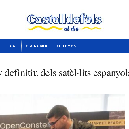
S
OCI
ECONOMIA
EL TEMPS
definitiu dels satèl·lits espany