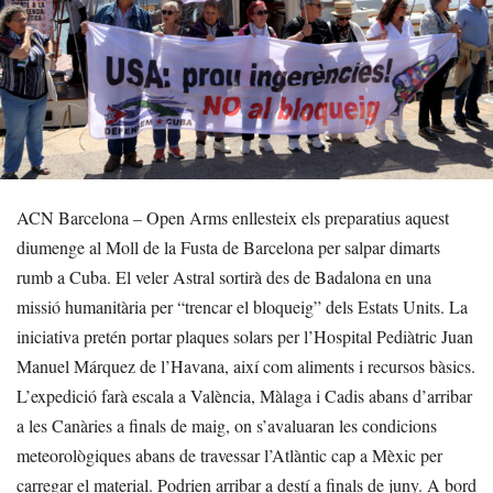
ACN Barcelona – Open Arms enllesteix els preparatius aquest
diumenge al Moll de la Fusta de Barcelona per salpar dimarts
rumb a Cuba. El veler Astral sortirà des de Badalona en una
missió humanitària per “trencar el bloqueig” dels Estats Units. La
iniciativa pretén portar plaques solars per l’Hospital Pediàtric Juan
Manuel Márquez de l’Havana, així com aliments i recursos bàsics.
L’expedició farà escala a València, Màlaga i Cadis abans d’arribar
a les Canàries a finals de maig, on s’avaluaran les condicions
meteorològiques abans de travessar l’Atlàntic cap a Mèxic per
carregar el material. Podrien arribar a destí a finals de juny. A bord