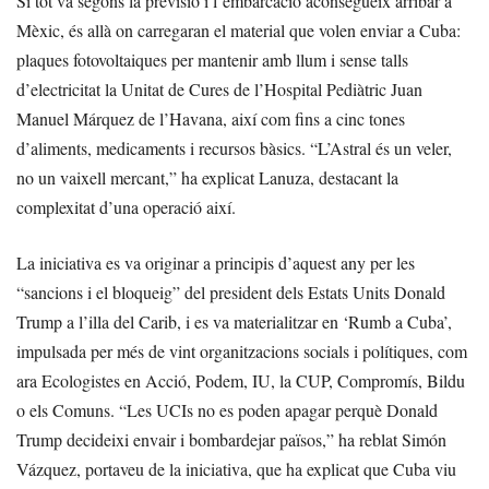
Si tot va segons la previsió i l’embarcació aconsegueix arribar a
Mèxic, és allà on carregaran el material que volen enviar a Cuba:
plaques fotovoltaiques per mantenir amb llum i sense talls
d’electricitat la Unitat de Cures de l’Hospital Pediàtric Juan
Manuel Márquez de l’Havana, així com fins a cinc tones
d’aliments, medicaments i recursos bàsics. “L’Astral és un veler,
no un vaixell mercant,” ha explicat Lanuza, destacant la
complexitat d’una operació així.
La iniciativa es va originar a principis d’aquest any per les
“sancions i el bloqueig” del president dels Estats Units Donald
Trump a l’illa del Carib, i es va materialitzar en ‘Rumb a Cuba’,
impulsada per més de vint organitzacions socials i polítiques, com
ara Ecologistes en Acció, Podem, IU, la CUP, Compromís, Bildu
o els Comuns. “Les UCIs no es poden apagar perquè Donald
Trump decideixi envair i bombardejar països,” ha reblat Simón
Vázquez, portaveu de la iniciativa, que ha explicat que Cuba viu