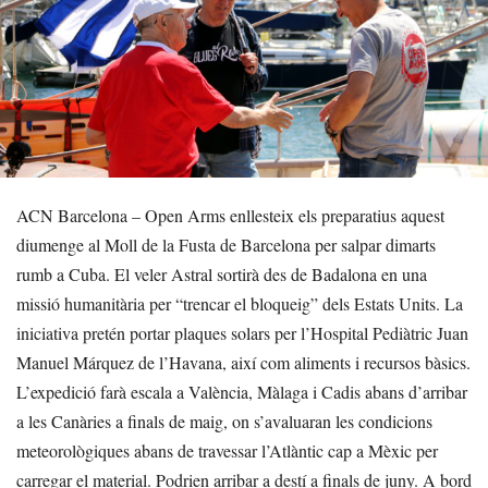
ACN Barcelona – Open Arms enllesteix els preparatius aquest
diumenge al Moll de la Fusta de Barcelona per salpar dimarts
rumb a Cuba. El veler Astral sortirà des de Badalona en una
missió humanitària per “trencar el bloqueig” dels Estats Units. La
iniciativa pretén portar plaques solars per l’Hospital Pediàtric Juan
Manuel Márquez de l’Havana, així com aliments i recursos bàsics.
L’expedició farà escala a València, Màlaga i Cadis abans d’arribar
a les Canàries a finals de maig, on s’avaluaran les condicions
meteorològiques abans de travessar l’Atlàntic cap a Mèxic per
carregar el material. Podrien arribar a destí a finals de juny. A bord