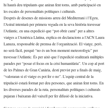
hi haurà deu tripulants que aniran fent torns, amb participació en
les escales de personalitats polítiques i culturals.
Després de desenes de missions arreu del Mediterrani i l’Egeu,
l’Astral intentarà per primera vegada en la seva història travessar
l’Atlàntic, en una expedició que “pot obrir camí” per a altres
viatges a l’Amèrica Llatina, explica en declaracions a l’ACN Laura
Lanuza, responsable de premsa de l’organització. El viatge, però,
no serà fàcil, perquè “no és un bon moment meteorològic” per
travessar l’Atlàntic. És per això que l’expedició realitzarà múltiples
parades per “posar el focus en la crisi humanitària”. Un cop al port
de les Palmes de Gran Canària, destí previst per a finals de maig,
“valoraran si el viatge es pot fer o no”. L’equip central de la
tripulació estarà format per deu persones, que aniran fent torns. En
les diverses parades de la ruta, personalitats polítiques i culturals
pujaran i baixaran del vaixell per fer difusió de la iniciativa.