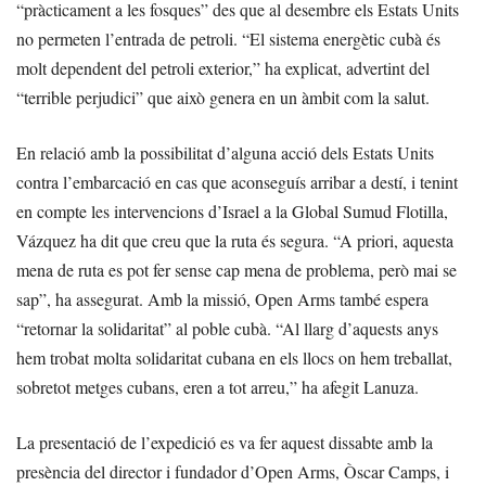
“pràcticament a les fosques” des que al desembre els Estats Units
no permeten l’entrada de petroli. “El sistema energètic cubà és
molt dependent del petroli exterior,” ha explicat, advertint del
“terrible perjudici” que això genera en un àmbit com la salut.
En relació amb la possibilitat d’alguna acció dels Estats Units
contra l’embarcació en cas que aconseguís arribar a destí, i tenint
en compte les intervencions d’Israel a la Global Sumud Flotilla,
Vázquez ha dit que creu que la ruta és segura. “A priori, aquesta
mena de ruta es pot fer sense cap mena de problema, però mai se
sap”, ha assegurat. Amb la missió, Open Arms també espera
“retornar la solidaritat” al poble cubà. “Al llarg d’aquests anys
hem trobat molta solidaritat cubana en els llocs on hem treballat,
sobretot metges cubans, eren a tot arreu,” ha afegit Lanuza.
La presentació de l’expedició es va fer aquest dissabte amb la
presència del director i fundador d’Open Arms, Òscar Camps, i