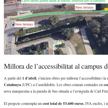
l
l
d
e
f
e
l
s
a
v
u
i
Millora de l’accessibilitat al campus
1 d’abril
A partir del
, s’inicien obres per millorar l’accessibilitat i la
Catalunya
co
(UPC) a Castelldefels. Les obres estaran centrades en
nova marquesina a la parada de bus situada a l’avinguda de Carl Fri
cost total de 53.600 euros
El projecte contempla un
, IVA exclòs, i