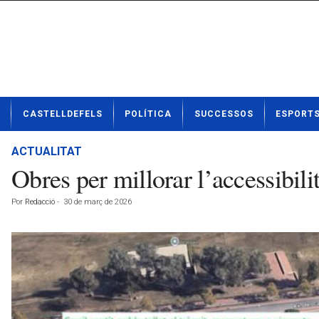
N
CASTELLDEFELS
POLÍTICA
SUCCESSOS
ESPORT
o
t
í
ACTUALITAT
c
Obres per millorar l’accessibili
i
e
Por
Redacció
-
30 de març de 2026
s
d
e
C
a
s
t
e