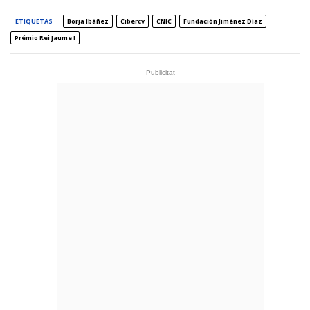
ETIQUETAS
Borja Ibáñez
Cibercv
CNIC
Fundación Jiménez Díaz
Prémio Rei Jaume I
- Publicitat -