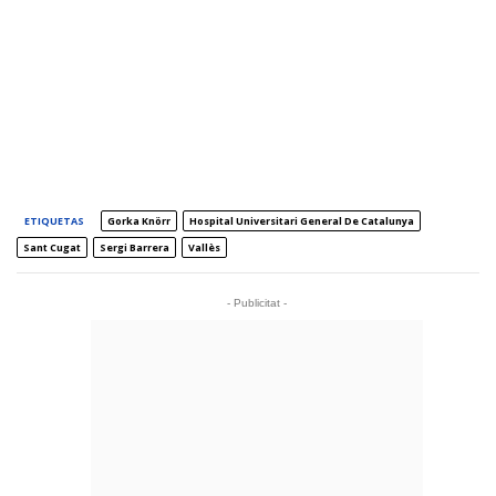
ETIQUETAS
Gorka Knörr
Hospital Universitari General De Catalunya
Sant Cugat
Sergi Barrera
Vallès
- Publicitat -