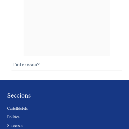
T’interessa?
Seccions
Castelldefels
Política
Successos