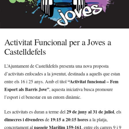
Activitat Funcional per a Joves a
Castelldefels
L’Ajuntament de Castelldefels presenta una nova proposta
d’activitats enfocades a la joventut, destinada a aquells que estan
“Activitat funcional – Fem
entre els 16 i 25 anys. Amb el títol
Esport als Barris Jove”
, aquesta iniciativa busca promoure
l’esport i el benestar en un entorn dinàmic.
29 de juny al 31 de juliol
Les activitats es duran a terme del
, els
dimecres i divendres
19:15 a 20:15 hores
de
a la platja,
passeig Marítim 159-161
concretament al
, entre els carrers 9 i 9