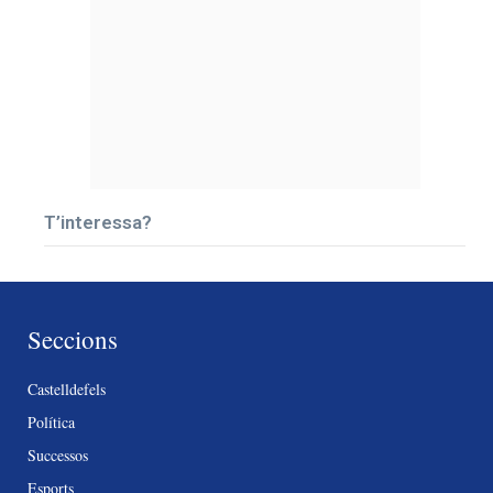
T’interessa?
Seccions
Castelldefels
Política
Successos
Esports