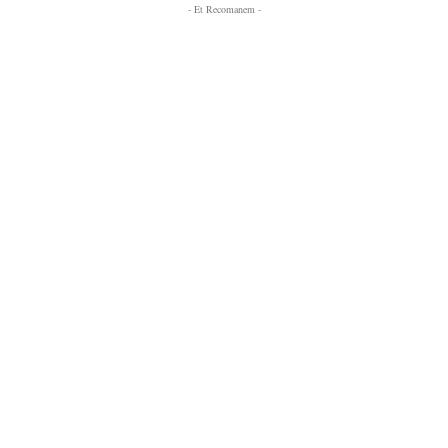
- Et Recomanem -