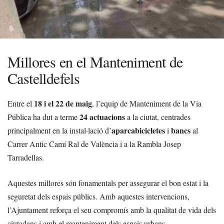
Millores en el Manteniment de
Castelldefels
18 i el 22 de maig
Entre el
, l’equip de Manteniment de la Via
24 actuacions
Pública ha dut a terme
a la ciutat, centrades
aparcabicicletes
bancs
principalment en la instal·lació d’
i
al
Carrer Antic Camí Ral de València i a la Rambla Josep
Tarradellas.
Aquestes millores són fonamentals per assegurar el bon estat i la
seguretat dels espais públics. Amb aquestes intervencions,
l’Ajuntament reforça el seu compromís amb la qualitat de vida dels
ciutadans i amb el manteniment dels espais urbans.