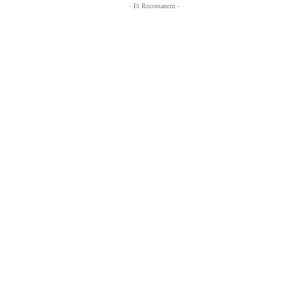
- Et Recomanem -